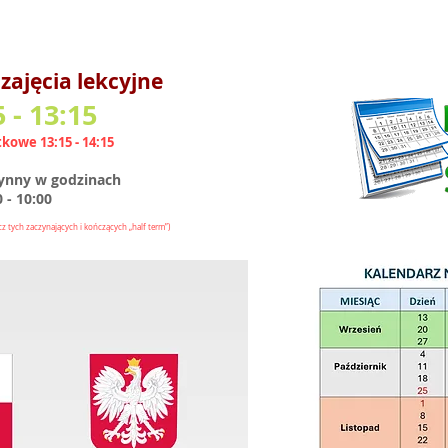
ajęcia lekcyjne
5
- 13:15
tkowe 13:15
- 14:15
zynny w godzinach
0 - 10:00
z tych zaczynających i kończących „half term”)