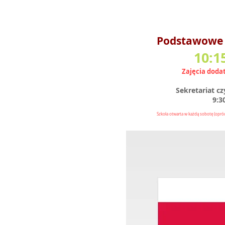
Podstawowe z
10:1
Zajęcia doda
Sekretariat c
9:3
Szkoła otwarta w każdą sobotę (opróc