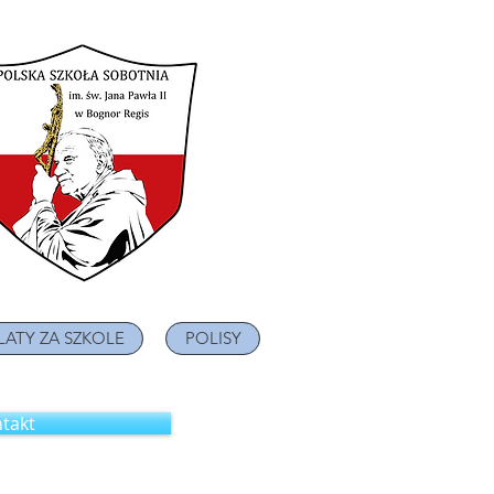
LATY ZA SZKOLE
POLISY
takt