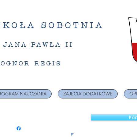
ZKOŁA SOBOTNIA​
. JANA PAWŁA II
BOGNOR REGIS
ROGRAM NAUCZANIA
ZAJECIA DODATKOWE
OP
zność, która się rozwija
Kon