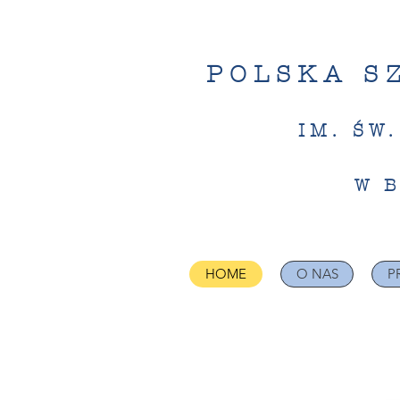
POLSKA S
IM. ŚW
W 
HOME
O NAS
P
Społec